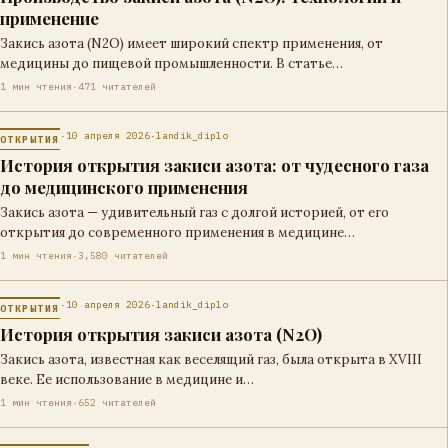
применение
Закись азота (N2O) имеет широкий спектр применения, от
медицины до пищевой промышленности. В статье
рассматриваются технологии…
1 мин чтения
·
471 читателей
·
10 апреля 2026
·
landik_diplo
ОТКРЫТИЯ
История открытия закиси азота: от чудесного газа
до медицинского применения
Закись азота — удивительный газ с долгой историей, от его
открытия до современного применения в медицине…
1 мин чтения
·
3,580 читателей
·
10 апреля 2026
·
landik_diplo
ОТКРЫТИЯ
История открытия закиси азота (N2O)
Закись азота, известная как веселящий газ, была открыта в XVIII
веке. Ее использование в медицине и…
1 мин чтения
·
652 читателей