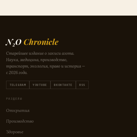
N₂O
Chronicle
Старейшее издание о закиси азота.
Наука, медицина, производство,
транспорт, экология, право и история —
с 2026 года.
TELEGRAM
YOUTUBE
ВКОНТАКТЕ
RSS
РАЗДЕЛЫ
Открытия
Производство
Здоровье