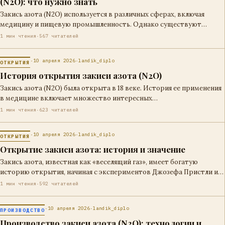
(N2O): что нужно знать
Закись азота (N2O) используется в различных сферах, включая
медицину и пищевую промышленность. Однако существуют
строгие правовые…
1 мин чтения
·
567 читателей
·
10 апреля 2026
·
landik_diplo
ОТКРЫТИЯ
История открытия закиси азота (N2O)
Закись азота (N2O) была открыта в 18 веке. История ее применения
в медицине включает множество интересных…
1 мин чтения
·
623 читателей
·
10 апреля 2026
·
landik_diplo
ОТКРЫТИЯ
Открытие закиси азота: история и значение
Закись азота, известная как «веселящий газ», имеет богатую
историю открытия, начиная с экспериментов Джозефа Пристли и…
1 мин чтения
·
592 читателей
·
10 апреля 2026
·
landik_diplo
ПРОИЗВОДСТВО
Производство закиси азота (N2O): технологии и