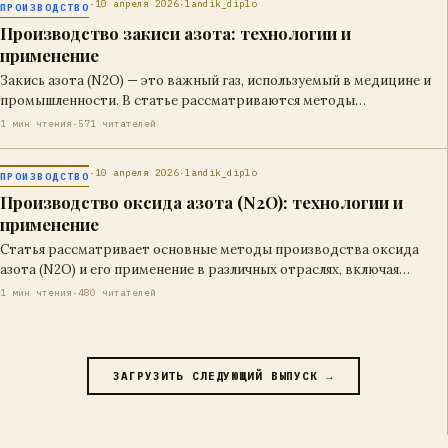
·
10 апреля 2026
·
landik_diplo
ПРОИЗВОДСТВО
Производство закиси азота: технологии и
применение
Закись азота (N2O) — это важный газ, используемый в медицине и
промышленности. В статье рассматриваются методы…
1 мин чтения
·
571 читателей
·
10 апреля 2026
·
landik_diplo
ПРОИЗВОДСТВО
Производство оксида азота (N2O): технологии и
применение
Статья рассматривает основные методы производства оксида
азота (N2O) и его применение в различных отраслях, включая
медицину,…
1 мин чтения
·
480 читателей
ЗАГРУЗИТЬ СЛЕДУЮЩИЙ ВЫПУСК →