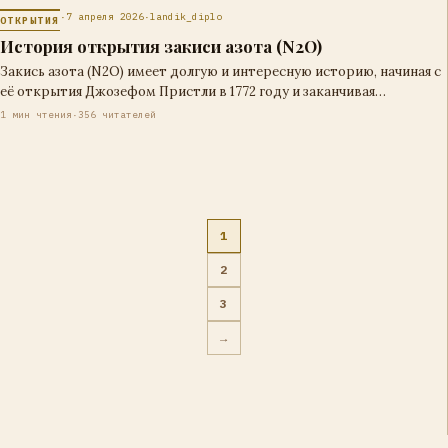
·
7 апреля 2026
·
landik_diplo
ОТКРЫТИЯ
История открытия закиси азота (N2O)
Закись азота (N2O) имеет долгую и интересную историю, начиная с
её открытия Джозефом Пристли в 1772 году и заканчивая
современными…
1 мин чтения
·
356 читателей
1
2
Пагинация
3
записей
→