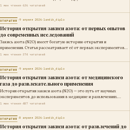
важным…
1 мин чтения
·
636 читателей
·
9 апреля 2026
·
landik_diplo
ОТКРЫТИЯ
История открытия закиси азота: от первых опытов
до современных исследований
Закись азота (N2O) имеет богатую историю открытия и
применения. Статья рассматривает её от первых экспериментов
до современных исследований в медицине…
1 мин чтения
·
374 читателей
·
9 апреля 2026
·
landik_diplo
ОТКРЫТИЯ
История открытия закиси азота: от медицинского
газа до развлекательного применения
История открытия закиси азота (N2O) — это путь от научных
экспериментов до использования в медицине и развлечениях.
Узнайте больше о…
1 мин чтения
·
487 читателей
·
8 апреля 2026
·
landik_diplo
ОТКРЫТИЯ
История открытия закиси азота: от развлечений до