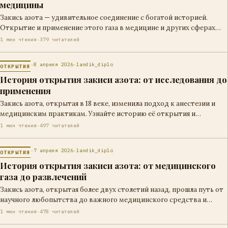
медицины
Закись азота — удивительное соединение с богатой историей.
Открытие и применение этого газа в медицине и других сферах
началось более…
1 мин чтения
·
379 читателей
·
8 апреля 2026
·
landik_diplo
ОТКРЫТИЯ
История открытия закиси азота: от исследования до
применения
Закись азота, открытая в 18 веке, изменила подход к анестезии и
медицинским практикам. Узнайте историю её открытия и
применения.
1 мин чтения
·
497 читателей
·
7 апреля 2026
·
landik_diplo
ОТКРЫТИЯ
История открытия закиси азота: от медицинского
газа до развлечений
Закись азота, открытая более двух столетий назад, прошла путь от
научного любопытства до важного медицинского средства и
элемента развлекательной культуры.…
1 мин чтения
·
478 читателей