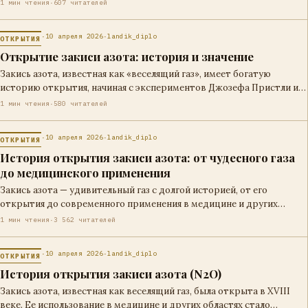
исследований, которые…
1 мин чтения
·
607 читателей
·
10 апреля 2026
·
landik_diplo
ОТКРЫТИЯ
Открытие закиси азота: история и значение
Закись азота, известная как «веселящий газ», имеет богатую
историю открытия, начиная с экспериментов Джозефа Пристли и
Гумфри Дэви, и получила…
1 мин чтения
·
580 читателей
·
10 апреля 2026
·
landik_diplo
ОТКРЫТИЯ
История открытия закиси азота: от чудесного газа
до медицинского применения
Закись азота — удивительный газ с долгой историей, от его
открытия до современного применения в медицине и других
отраслях. Узнайте…
1 мин чтения
·
3 562 читателей
·
10 апреля 2026
·
landik_diplo
ОТКРЫТИЯ
История открытия закиси азота (N2O)
Закись азота, известная как веселящий газ, была открыта в XVIII
веке. Ее использование в медицине и других областях стало