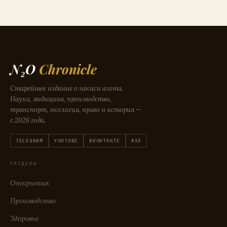
N₂O
Chronicle
Старейшее издание о закиси азота.
Наука, медицина, производство,
транспорт, экология, право и история —
с 2026 года.
TELEGRAM
YOUTUBE
ВКОНТАКТЕ
RSS
РАЗДЕЛЫ
Открытия
Производство
Здоровье