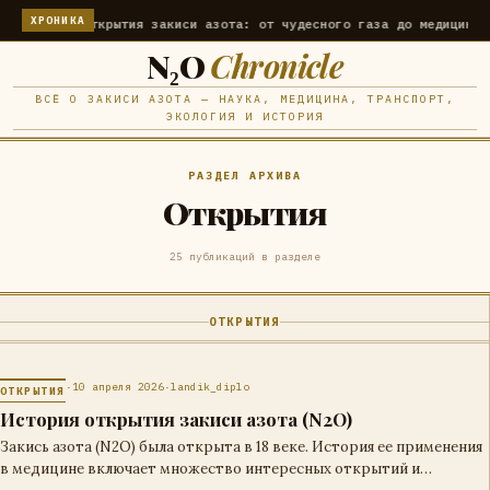
ХРОНИКА
История открытия закиси азота: от чудесного газа до медицинского
N₂O
Chronicle
ВСЁ О ЗАКИСИ АЗОТА — НАУКА, МЕДИЦИНА, ТРАНСПОРТ,
ЭКОЛОГИЯ И ИСТОРИЯ
РАЗДЕЛ АРХИВА
Открытия
25 публикаций в разделе
ОТКРЫТИЯ
·
10 апреля 2026
·
landik_diplo
ОТКРЫТИЯ
История открытия закиси азота (N2O)
Закись азота (N2O) была открыта в 18 веке. История ее применения
в медицине включает множество интересных открытий и