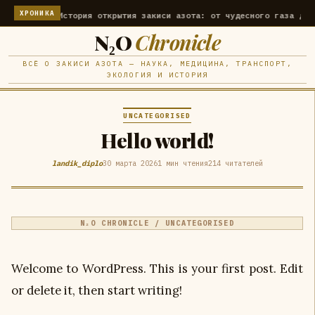
ХРОНИКА
применение
История открытия закиси азота: от чудесного газа до ме
N₂O
Chronicle
ВСЁ О ЗАКИСИ АЗОТА — НАУКА, МЕДИЦИНА, ТРАНСПОРТ,
ЭКОЛОГИЯ И ИСТОРИЯ
UNCATEGORISED
Hello world!
landik_diplo
30 марта 2026
1 мин чтения
214 читателей
N₂O CHRONICLE / UNCATEGORISED
Welcome to WordPress. This is your first post. Edit
or delete it, then start writing!