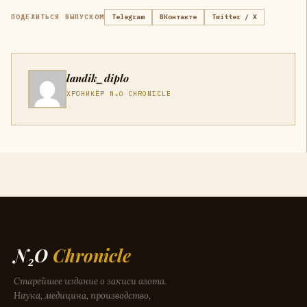
ПОДЕЛИТЬСЯ ВЫПУСКОМ
Telegram
ВКонтакте
Twitter / X
landik_diplo
ХРОНИКЁР N₂O CHRONICLE
N₂O
Chronicle
Старейшее издание о закиси азота.
Наука, медицина, производство,