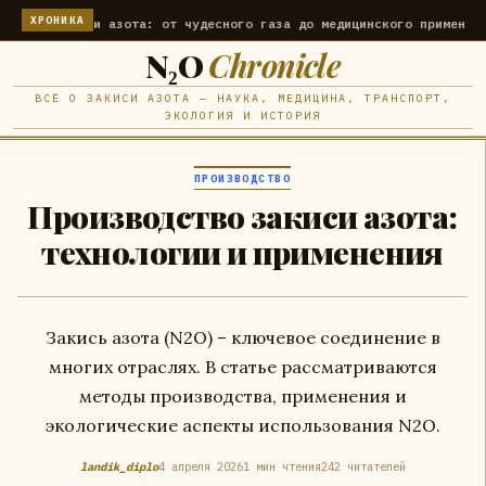
ХРОНИКА
 закиси азота: от чудесного газа до медицинского применения
Исто
N₂O
Chronicle
ВСЁ О ЗАКИСИ АЗОТА — НАУКА, МЕДИЦИНА, ТРАНСПОРТ,
ЭКОЛОГИЯ И ИСТОРИЯ
ПРОИЗВОДСТВО
Производство закиси азота:
технологии и применения
Закись азота (N2O) – ключевое соединение в
многих отраслях. В статье рассматриваются
методы производства, применения и
экологические аспекты использования N2O.
landik_diplo
4 апреля 2026
1 мин чтения
242 читателей