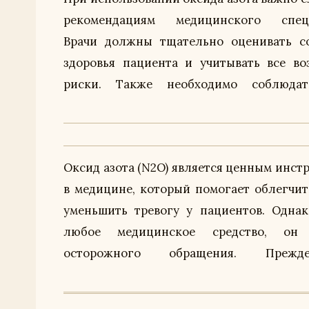
рекомендациям медицинского специ
домашних условиях, так как непра
Врачи должны тщательно оценивать с
использование может привести к се
здоровья пациента и учитывать все в
риски. Также необходимо соблюда
Оксид азота (N2O) является ценным инст
использовать закись азота,
в медицине, который помогает облегчит
проконсультироваться с врачом и учиты
уменьшить тревогу у пациентов. Однак
любое медицинское средство, он 
осторожного обращения. Преж