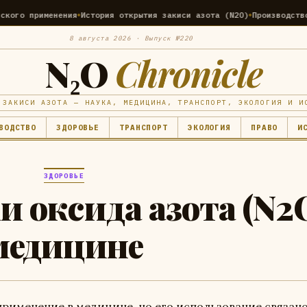
я
История открытия закиси азота (N2O)
Производство закиси азота: 
8 августа 2026 · Выпуск №220
N₂O
Chronicle
 ЗАКИСИ АЗОТА — НАУКА, МЕДИЦИНА, ТРАНСПОРТ, ЭКОЛОГИЯ И И
ВОДСТВО
ЗДОРОВЬЕ
ТРАНСПОРТ
ЭКОЛОГИЯ
ПРАВО
И
ЗДОРОВЬЕ
и оксида азота (N2O
медицине
применение в медицине, но его использование связано