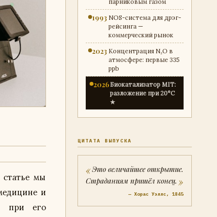
парниковым газом
1993
NOS-система для дрэг-
рейсинга —
коммерческий рынок
2023
Концентрация N₂O в
атмосфере: первые 335
ppb
2026
Биокатализатор MIT:
разложение при 20°C
★
ЦИТАТА ВЫПУСКА
Это величайшее открытие.
Страданиям пришёл конец.
— Хорас Уэллс, 1845