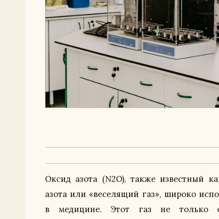
Оксид азота (N2O), также известный ка
и с потенциальными рисками. В этой с
азота или «веселящий газ», широко испо
рассмотрим, как N2O используется в ме
в медицине. Этот газ не только о
какие опасности могут возникнуть 