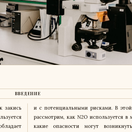
ВВЕДЕНИЕ
к закись
татье мы
льзуется
дицине и
бладает
при его