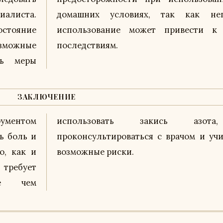
алиста.
вильное
остояние
рьезным
озможные
последствиям.
ть меры
ЗАКЛЮЧЕНИЕ
рументом
 важно
ь боль и
вать все
о, как и
возможные риски.
требует
де чем