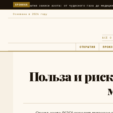
ХРОНИКА
крытия закиси азота: от чудесного газа до медицинского применени
Основана в 2026 году
ВСЁ О
ОТКРЫТИЯ
ПРОИЗ
Польза и риск
Оксид азота (N2O) находит широкое 