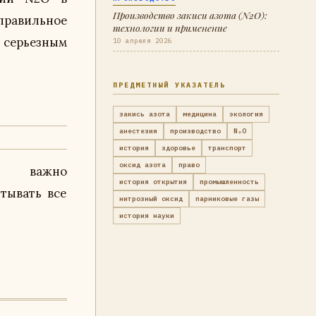
Производство закиси азота (N2O):
технологии и применение
10 апреля 2026
ПРЕДМЕТНЫЙ УКАЗАТЕЛЬ
закись азота
медицина
экология
анестезия
производство
N₂O
история
здоровье
транспорт
оксид азота
право
история открытия
промышленность
нитрозный оксид
парниковые газы
история науки