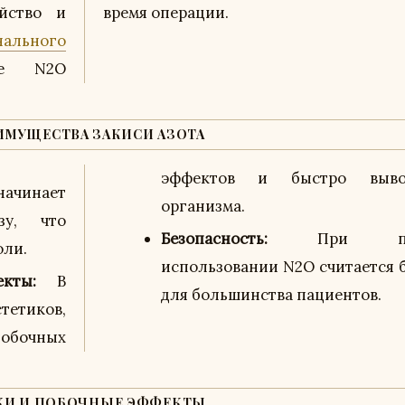
йство и
время операции.
нального
ие N2O
ИМУЩЕСТВА ЗАКИСИ АЗОТА
эффектов и быстро выво
инает
организма.
зу, что
Безопасность:
При прав
оли.
использовании N2O считается 
кты:
В
для большинства пациентов.
тетиков,
обочных
КИ И ПОБОЧНЫЕ ЭФФЕКТЫ