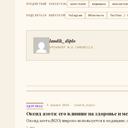
ПРЕДМЕТНЫЙ УКАЗАТЕЛЬ
анестезия
медицина
окислител
ПОДЕЛИТЬСЯ ВЫПУСКОМ
Telegram
ВКонтакте
Twitter / 
landik_diplo
ХРОНИКЁР N₂O CHRONICLE
· 5 апреля 2026 · landik_diplo
ЗДОРОВЬЕ
Оксид азота: его влияние на здоровье и 
Оксид азота (N2O) широко используется в медицине, 
1 мин