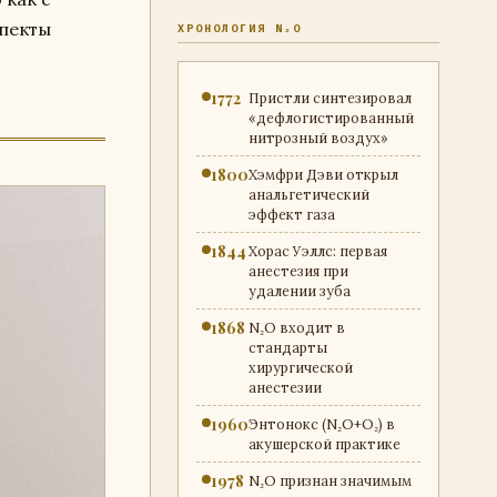
спекты
ХРОНОЛОГИЯ N₂O
1772
Пристли синтезировал
«дефлогистированный
нитрозный воздух»
1800
Хэмфри Дэви открыл
анальгетический
эффект газа
1844
Хорас Уэллс: первая
анестезия при
удалении зуба
1868
N₂O входит в
стандарты
хирургической
анестезии
1960
Энтонокс (N₂O+O₂) в
акушерской практике
1978
N₂O признан значимым