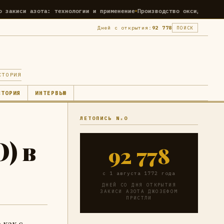
технологии и применение
Производство оксида азота (N2O): техноло
Дней с открытия:
92 778
ПОИСК
СТОРИЯ
СТОРИЯ
ИНТЕРВЬЮ
ЛЕТОПИСЬ N₂O
) в
92 778
с 1 августа 1772 года
ДНЕЙ СО ДНЯ ОТКРЫТИЯ
ЗАКИСИ АЗОТА ДЖОЗЕФОМ
ПРИСТЛИ
 как с