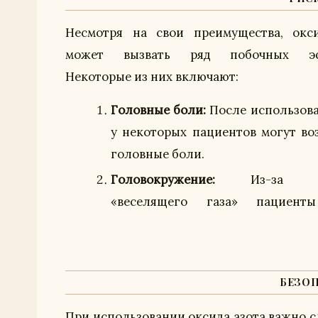
Несмотря на свои преимущества, окс
может вызвать ряд побочных эф
Некоторые из них включают:
Головные боли:
После использов
у некоторых пациентов могут во
головные боли.
Головокружение:
Из-за эф
«веселящего газа» пациент
БЕЗО
При использовании оксида азота важно с
предосторожности при использовани