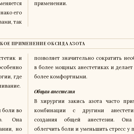
меняется
применении.
нако его
ами, так
КОЕ ПРИМЕНЕНИЕ ОКСИДА АЗОТА
стетик и
позволяет значительно сократить нео
собенно
в более мощных анестетиках и делает
гии, где
более комфортными.
ливание.
Общая анестезия
В хирургии закись азота часто при
 боли во
комбинации с другими анестет
ур. Она
создания общей анестезии. Она
ании, но
облегчить боли и уменьшить стресс у 