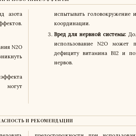
ид азота
испытывать головокружение 
фектов.
координации.
Вред для нервной системы:
Дол
использование N2O может п
ания N2O
дефициту витамина B12 и п
зникнуть
нервов.
фекта
ы могут
ПАСНОСТЬ И РЕКОМЕНДАЦИИ
ледовать
и N2O в