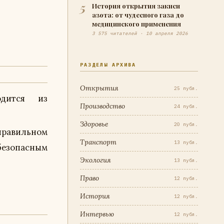
5
История открытия закиси
азота: от чудесного газа до
медицинского применения
3 575 читателей · 10 апреля 2026
РАЗДЕЛЫ АРХИВА
Открытия
25 публ.
дится из
Производство
24 публ.
Здоровье
20 публ.
ильном
Транспорт
13 публ.
безопасным
Экология
13 публ.
Право
12 публ.
История
12 публ.
Интервью
12 публ.