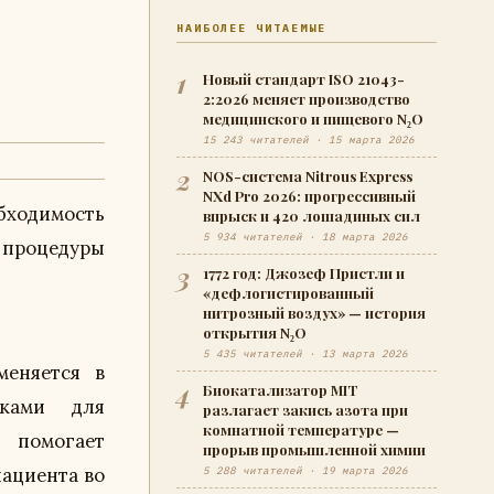
НАИБОЛЕЕ ЧИТАЕМЫЕ
1
Новый стандарт ISO 21043-
2:2026 меняет производство
медицинского и пищевого N₂O
15 243 читателей · 15 марта 2026
2
NOS-система Nitrous Express
NXd Pro 2026: прогрессивный
бходимость
впрыск и 420 лошадиных сил
5 934 читателей · 18 марта 2026
 процедуры
3
1772 год: Джозеф Пристли и
«дефлогистированный
нитрозный воздух» — история
открытия N₂O
5 435 читателей · 13 марта 2026
меняется в
4
Биокатализатор MIT
иками для
разлагает закись азота при
комнатной температуре —
 помогает
прорыв промышленной химии
пациента во
5 288 читателей · 19 марта 2026