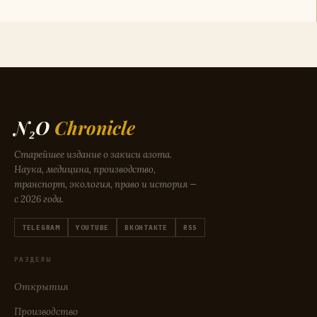
N₂O
Chronicle
Старейшее издание о закиси азота.
Наука, медицина, производство,
транспорт, экология, право и история —
с 2026 года.
TELEGRAM
YOUTUBE
ВКОНТАКТЕ
RSS
РАЗДЕЛЫ
Открытия
Производство