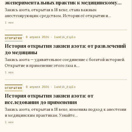
экспериментальных практик к медицинскому
применению
Закись азота, открытая в 18 веке, стала важным
анестезирующим средством. История её открытия и…
1 мин
· 8 апреля 2026 · landik_diplo
ОТКРЫТИЯ
История открытия закиси азота: от развлечений
до медицины
Закись азота — удивительное соединение с богатой историей.
Открытие и применение этого газа в…
1 мин
· 8 апреля 2026 · landik_diplo
ОТКРЫТИЯ
История открытия закиси азота: от
исследования до применения
Закись азота, открытая в 18 веке, изменила подход к анестезии
и медицинским практикам. Узнайте…
1 мин